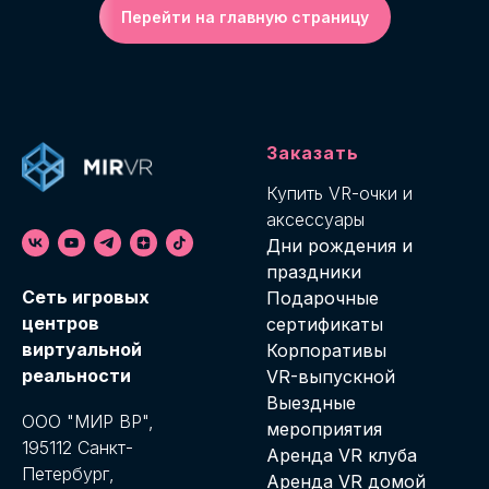
Перейти на главную страницу
Заказать
Купить VR-о
чки и
аксессуары
Дни рождения и
праздники
Cеть игровых
Подарочные
центров
сертификаты
виртуальной
Корпоративы
реальности
VR-выпускной
Выездные
ООО "МИР ВР",
мероприятия
195112 Санкт-
Аренда VR клуба
Петербург,
Аренда VR домой