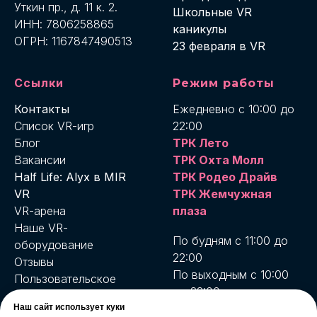
Уткин пр., д. 11 к. 2.
Школьные VR
ИНН: 7806258865
каникулы
ОГРН: 1167847490513
23 февраля в VR
Ссылки
Режим работы
Контакты
Ежедневно с 10:00 до
Список VR-игр
22:00
Блог
ТРК Лето
Вакансии
ТРК Охта Молл
Half Life: Alyx в MIR
ТРК Родео Драйв
VR
ТРК Жемчужная
VR-арена
плаза
Наше VR-
По будням с 11:00 до
оборудование
22:00
Отзывы
По выходным с 10:00
Пользовательское
до 22:00
соглашение
MIR VR Бухарестская
Наш сайт использует куки
Условия возврата и