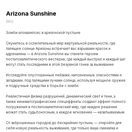
Arizona Sunshine
SKU:
Зомби-апокалипсис в аризонской пустыне
Окунитесь в ослепительный мир виртуальной реальности, где
палящее солнце Аризоны встречает вас взрывами красок и
адреналина — в Arizona Sunshine вы станете героем
постапокалиптического вестерна, где каждый выстрел и каждый шаг
могут стать последними в этой безумной гонке за выживание.
Исследуйте опустошенные пейзажи, наполненные опасностями и
загадками, под палящими лучами солнца, используя мощное оружие
и подручные средства в борьбе с зомби.
Реалистичная физика разрушений, динамический свет и тени, а
также кинематографические спецэффекты создают эффект полного
погружения в постапокалиптический мир, где каждое решение
может стать судьбоносным, а каждое мгновение — незабываемым.
От заброшенных городов до бескрайних пустынь — откройте для
себя новую реальность выживания, где только ваша смекалка и