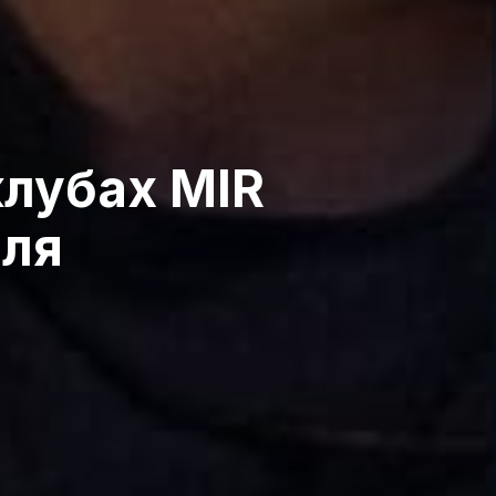
клубах MIR
аля