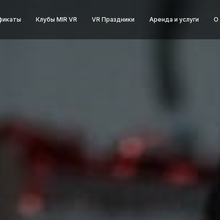
фикаты
Клубы MIR VR
VR Праздники
Аренда и услуги
О