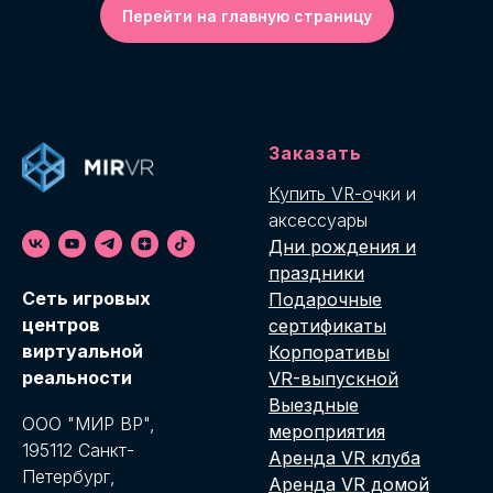
Перейти на главную страницу
Заказать
Купить VR-о
чки и
аксессуары
Дни рождения и
праздники
Cеть игровых
Подарочные
центров
сертификаты
виртуальной
Корпоративы
реальности
VR-выпускной
Выездные
ООО "МИР ВР",
мероприятия
195112 Санкт-
Аренда VR клуба
Петербург,
Аренда VR домой