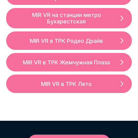
MIR VR на станции метро
Бухарестская
MIR VR в ТРК Родео Драйв
MIR VR в ТРК Жемчужная Плаза
MIR VR в ТРК Лето