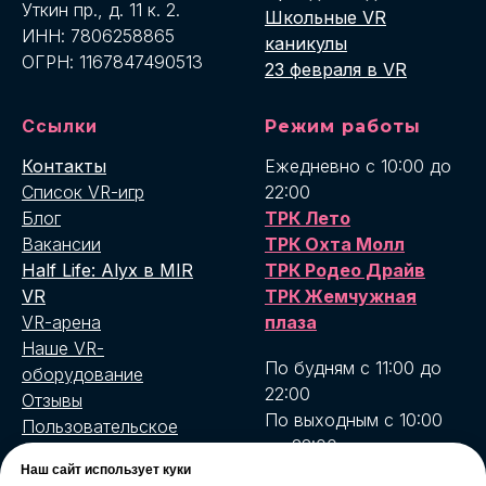
Уткин пр., д. 11 к. 2.
Школьные VR
ИНН: 7806258865
каникулы
ОГРН: 1167847490513
23 февраля в VR
Ссылки
Режим работы
Контакты
Ежедневно с 10:00 до
Список VR-игр
22:00
Блог
ТРК Лето
Вакансии
ТРК Охта Молл
Half Life: Alyx в MIR
ТРК Родео Драйв
VR
ТРК Жемчужная
VR-арена
плаза
Наше VR-
По будням с 11:00 до
оборудование
22:00
Отзывы
По выходным с 10:00
Пользовательское
до 22:00
соглашение
MIR VR Бухарестская
Наш сайт использует куки
Условия возврата и