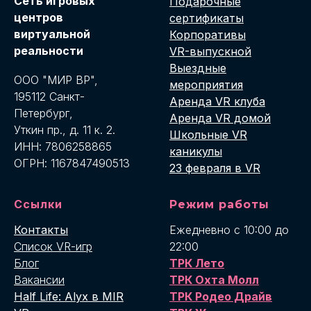
Cеть игровых
Подарочные
центров
сертификаты
виртуальной
Корпоративы
реальности
VR-выпускной
Выездные
ООО "МИР ВР",
мероприятия
195112 Санкт-
Аренда VR клуба
Петербург,
Аренда VR домой
Уткин пр., д. 11 к. 2.
Школьные VR
ИНН: 7806258865
каникулы
ОГРН: 1167847490513
23 февраля в VR
Ссылки
Режим работы
Контакты
Ежедневно с 10:00 до
Список VR-игр
22:00
Блог
ТРК Лето
Вакансии
ТРК Охта Молл
Half Life: Alyx в MIR
ТРК Родео Драйв