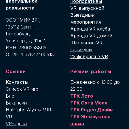
виртуальной
Корпоративы
реальности
VR-выпускной
Выездные
ООО "МИР ВР",
мероприятия
195112 Санкт-
Аренда VR клуба
Петербург,
Аренда VR домой
Уткин пр., д. 11 к. 2.
Школьные VR
ИНН: 7806258865
каникулы
ОГРН: 1167847490513
23 февраля в VR
Ссылки
Режим работы
Контакты
Ежедневно с 10:00 до
Список VR-игр
22:00
Блог
ТРК Лето
Вакансии
ТРК Охта Молл
Half Life: Alyx в MIR
ТРК Родео Драйв
VR
ТРК Жемчужная
VR-арена
плаза