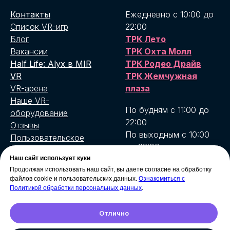
Контакты
Ежедневно с 10:00 до
Список VR-игр
22:00
Блог
ТРК Лето
Вакансии
ТРК Охта Молл
Half Life: Alyx в MIR
ТРК Родео Драйв
VR
ТРК Жемчужная
VR-арена
плаза
Наше VR-
По будням с 11:00 до
оборудование
22:00
Отзывы
По выходным с 10:00
Пользовательское
до 22:00
соглашение
MIR VR Бухарестская
Наш сайт использует куки
Условия возврата и
Продолжая использовать наш сайт, вы даете согласие на обработку
MIR VR
доставки
файлов cookie и пользовательских данных.
Ознакомиться с
Комендантский
Договор публичной
Политикой обработки персональных данных
.
оферты
Отлично