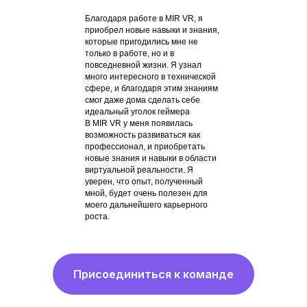
Благодаря работе в MIR VR, я
приобрел новые навыки и знания,
которые пригодились мне не
только в работе, но и в
повседневной жизни. Я узнал
много интересного в технической
сфере, и благодаря этим знаниям
смог даже дома сделать себе
идеальный уголок геймера
В MIR VR у меня появилась
возможность развиваться как
профессионал, и приобретать
новые знания и навыки в области
виртуальной реальности. Я
уверен, что опыт, полученный
мной, будет очень полезен для
моего дальнейшего карьерного
роста.
Присоединиться к команде