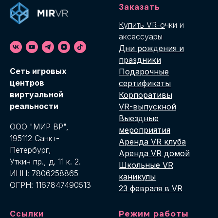
Заказать
Купить VR-о
чки и
аксессуары
Дни рождения и
праздники
Cеть игровых
Подарочные
центров
сертификаты
виртуальной
Корпоративы
реальности
VR-выпускной
Выездные
ООО "МИР ВР",
мероприятия
195112 Санкт-
Аренда VR клуба
Петербург,
Аренда VR домой
Уткин пр., д. 11 к. 2.
Школьные VR
ИНН: 7806258865
каникулы
ОГРН: 1167847490513
23 февраля в VR
Ссылки
Режим работы