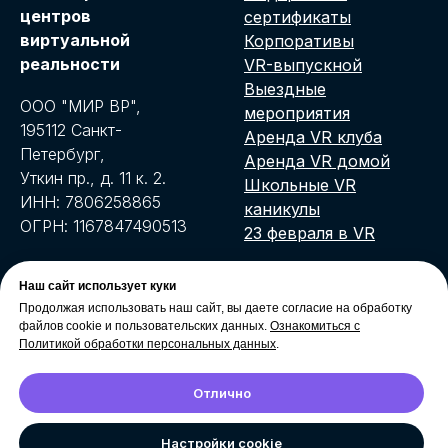
центров
сертификаты
виртуальной
Корпоративы
реальности
VR-выпускной
Выездные
ООО "МИР ВР",
мероприятия
195112 Санкт-
Аренда VR клуба
Петербург,
Аренда VR домой
Уткин пр., д. 11 к. 2.
Школьные VR
ИНН: 7806258865
каникулы
ОГРН: 1167847490513
23 февраля в VR
Ссылки
Режим работы
Наш сайт использует куки
Продолжая использовать наш сайт, вы даете согласие на обработку
Контакты
Ежедневно с 10:00 до
файлов cookie и пользовательских данных.
Ознакомиться с
Список VR-игр
22:00
Политикой обработки персональных данных
.
Блог
ТРК Лето
Вакансии
ТРК Охта Молл
Отлично
Half Life: Alyx в MIR
ТРК Родео Драйв
VR
ТРК Жемчужная
MIRON - Ваш проводник в MIR VR
Настройки cookie