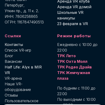
Аренда VR клуба
Петербург,
Аренда VR домой
Уткин пр., д. 11 к. 2.
Школьные VR
ИНН: 7806258865
каникулы
ОГРН: 1167847490513
23 февраля в VR
Ссылки
Режим работы
Контакты
Ежедневно с 10:00 до
Список VR-игр
22:00
Блог
ТРК Лето
Вакансии
ТРК Охта Молл
Half Life: Alyx в MIR
ТРК Родео Драйв
VR
ТРК Жемчужная
VR-арена
плаза
Наше VR-
По будням с 11:00 до
оборудование
22:00
Отзывы
По выходным с 10:00
Пользовательское