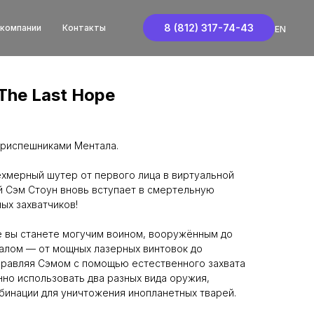
8 (812) 317-74-43
 компании
Контакты
EN
The Last Hope
риспешниками Ментала.
ёхмерный шутер от первого лица в виртуальной
й Сэм Стоун вновь вступает в смертельную
ых захватчиков!
е вы станете могучим воином, вооружённым до
алом — от мощных лазерных винтовок до
правляя Сэмом с помощью естественного захвата
но использовать два разных вида оружия,
инации для уничтожения инопланетных тварей.