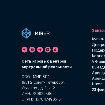
Заказ
Купить
Дни р
Подар
Корпо
Cеть игровых центров
VR-вы
виртуальной реальности
Выезд
Аренда
ООО "МИР ВР",
Аренд
195112 Санкт-Петербург,
Школь
Уткин пр., д. 11 к. 2.
23 фев
ИНН: 7806258865
ОГРН: 1167847490513