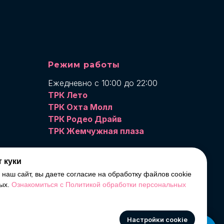
Режим работы
Ежедневно с 10:00 до 22:00
ТРК Лето
ТРК Охта Молл
ТРК Родео Драйв
ТРК Жемчужная плаза
По будням с 11:00 до 22:00
 куки
По выходным с 10:00 до 22:00
наш сайт, вы даете согласие на обработку файлов cookie
MIR VR Бухарестская
шение
ных.
Ознакомиться с Политикой обработки персональных
MIR VR Комендантский
вки
ты
Настройки cookie