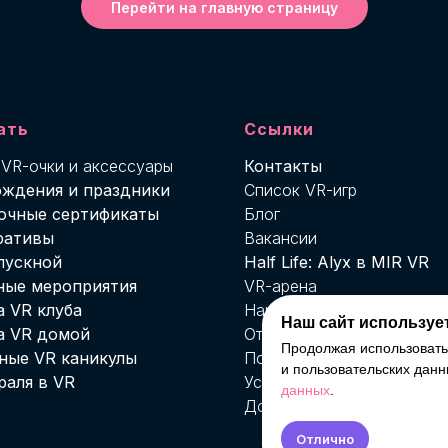
Перейти на главную страницу
ать
Ссылки
 VR-о
чки и аксессуары
Контакты
ождения и праздники
Список VR-игр
очные сертификаты
Блог
ративы
Вакансии
пускной
Half Life: Alyx в MIR VR
ные мероприятия
VR-арена
 VR клуба
Наше VR-оборудование
Наш сайт использует
а VR домой
Отзывы
Продолжая использовать 
ные VR каникулы
Пользовательское согла
и пользовательских дан
раля в VR
Условия возврата и доста
данных
.
Договор публичной офер
Отлично