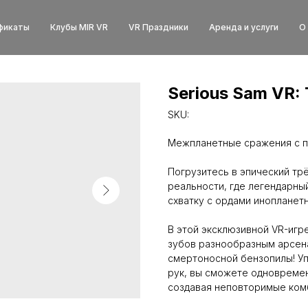
фикаты
Клубы MIR VR
VR Праздники
Аренда и услуги
О
Serious Sam VR: 
SKU:
Межпланетные сражения с п
Погрузитесь в эпический тр
реальности, где легендарны
схватку с ордами инопланетн
В этой эксклюзивной VR-игр
зубов разнообразным арсен
смертоносной бензопилы! У
рук, вы сможете одновремен
создавая неповторимые комб