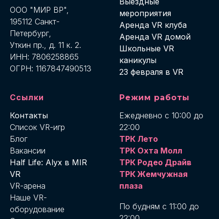
Выездные
ООО "МИР ВР",
мероприятия
195112 Санкт-
Аренда VR клуба
Петербург,
Аренда VR домой
Уткин пр., д. 11 к. 2.
Школьные VR
ИНН: 7806258865
каникулы
ОГРН: 1167847490513
23 февраля в VR
Ссылки
Режим работы
Контакты
Ежедневно с 10:00 до
Список VR-игр
22:00
Блог
ТРК Лето
Вакансии
ТРК Охта Молл
Half Life: Alyx в MIR
ТРК Родео Драйв
VR
ТРК Жемчужная
VR-арена
плаза
Наше VR-
По будням с 11:00 до
оборудование
22:00