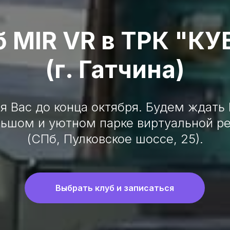
б MIR VR в ТРК "КУ
(г. Гатчина)
я Вас до конца октября. Будем ждать 
льшом и уютном парке виртуальной р
(СПб, Пулковское шоссе, 25).
Выбрать клуб и записаться