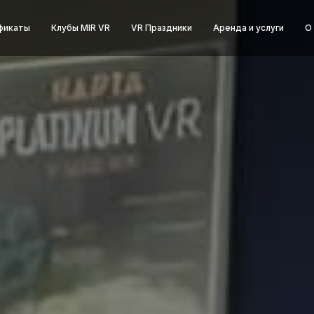
фикаты
Клубы MIR VR
VR Праздники
Аренда и услуги
О