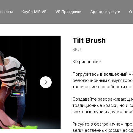
фикаты
Клубы MIR VR
VR Праздники
Аренда и услуги
О
Tilt Brush
SKU:
3D рисование.
Погрузитесь в волшебный ми
революционным симулятором
творческие способности не 
Создавайте завораживающие
традиционные краски, но и 
световые лучи и другие нео
Рисуйте в безграничном про
величественных космических