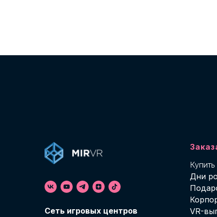
Заказ
Купить
Дни р
Подар
Корпо
Cеть игровых центров
VR-вы