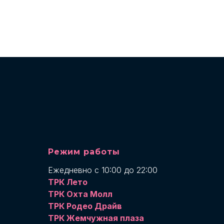
Режим работы
Ежедневно с 10:00 до 22:00
ТРК Лето
ТРК Охта Молл
ТРК Родео Драйв
ТРК Жемчужная плаза