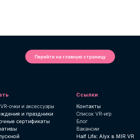
Перейти на главную страницу
ать
Ссылки
 VR-о
чки и аксессуары
Контакты
ождения и праздники
Список VR-игр
очные сертификаты
Блог
ративы
Вакансии
пускной
Half Life: Alyx в MIR VR