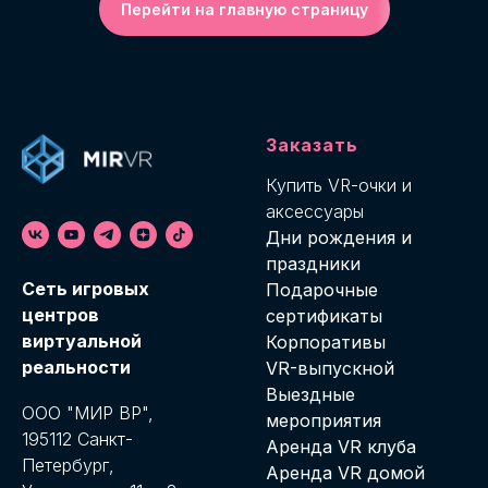
Перейти на главную страницу
Заказать
Купить VR-о
чки и
аксессуары
Дни рождения и
праздники
Cеть игровых
Подарочные
центров
сертификаты
виртуальной
Корпоративы
реальности
VR-выпускной
Выездные
ООО "МИР ВР",
мероприятия
195112 Санкт-
Аренда VR клуба
Петербург,
Аренда VR домой