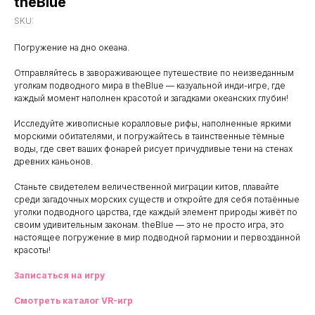
theBlue
SKU:
Погружение на дно океана.
Отправляйтесь в завораживающее путешествие по неизведанным
уголкам подводного мира в theBlue — казуальной инди-игре, где
каждый момент наполнен красотой и загадками океанских глубин!
Исследуйте живописные коралловые рифы, наполненные яркими
морскими обитателями, и погружайтесь в таинственные тёмные
воды, где свет ваших фонарей рисует причудливые тени на стенах
древних каньонов.
Станьте свидетелем величественной миграции китов, плавайте
среди загадочных морских существ и откройте для себя потаённые
уголки подводного царства, где каждый элемент природы живёт по
своим удивительным законам. theBlue — это не просто игра, это
настоящее погружение в мир подводной гармонии и первозданной
красоты!
Записаться на игру
Смотреть каталог VR-игр