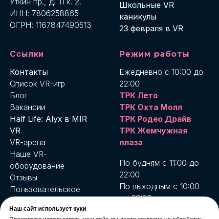
Уткин пр., д. 11 к. 2.
Школьные VR
ИНН: 7806258865
каникулы
ОГРН: 1167847490513
23 февраля в VR
Ссылки
Режим работы
Контакты
Ежедневно с 10:00 до
Список VR-игр
22:00
Блог
ТРК Лето
Вакансии
ТРК Охта Молл
Half Life: Alyx в MIR
ТРК Родео Драйв
VR
ТРК Жемчужная
VR-арена
плаза
Наше VR-
По будням с 11:00 до
оборудование
22:00
Отзывы
По выходным с 10:00
Пользовательское
до 22:00
соглашение
MIR VR Бухарестская
Наш сайт использует куки
Условия возврата и