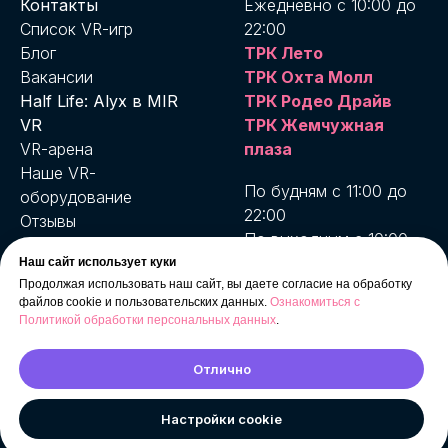
Контакты
Ежедневно с 10:00 до
Список VR-игр
22:00
Блог
ТРК Лето
Вакансии
ТРК Охта Молл
Half Life: Alyx в MIR
ТРК Родео Драйв
VR
ТРК Жемчужная
VR-арена
плаза
Наше VR-
По будням с 11:00 до
оборудование
22:00
Отзывы
По выходным с 10:00
Пользовательское
до 22:00
Наш сайт использует куки
соглашение
MIR VR Бухарестская
Продолжая использовать наш сайт, вы даете согласие на обработку
Условия возврата и
файлов cookie и пользовательских данных.
Ознакомиться с
MIR VR
доставки
Политикой обработки персональных данных
.
Комендантский
Договор публичной
оферты
Отлично
MIRON - Ваш проводник в MIR VR
Настройки cookie