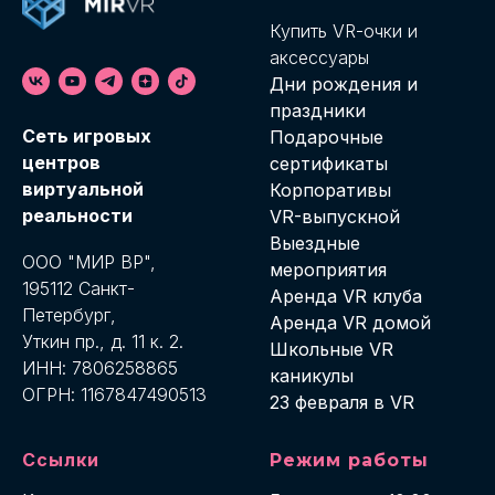
Купить VR-о
чки и
аксессуары
Дни рождения и
праздники
Cеть игровых
Подарочные
центров
сертификаты
виртуальной
Корпоративы
реальности
VR-выпускной
Выездные
ООО "МИР ВР",
мероприятия
195112 Санкт-
Аренда VR клуба
Петербург,
Аренда VR домой
Уткин пр., д. 11 к. 2.
Школьные VR
ИНН: 7806258865
каникулы
ОГРН: 1167847490513
23 февраля в VR
Ссылки
Режим работы