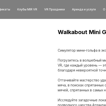
фикаты
Клубы MIR VR
VR Праздники
Аренда и услуги
О
Walkabout Mini G
Симулятор мини-гольфа в экз
Погрузитесь в волшебный мир
VR, где каждый уровень — э
благодаря невероятной точн
Оттачивайте мастерство уда
мяча, в поисках спрятанных
мячей, спрятанных в самых 
Исследуйте загадочные лока
подводного царства Атлантид