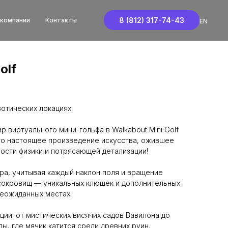
8 (812) 317-74-43
 компании
Контакты
EN
olf
отических локациях.
 виртуального мини-гольфа в Walkabout Mini Golf
то настоящее произведение искусства, ожившее
ости физики и потрясающей детализации!
ра, учитывая каждый наклон поля и вращение
 сокровищ — уникальных клюшек и дополнительных
неожиданных местах.
ции: от мистических висячих садов Вавилона до
ы, где мячик катится среди древних руин.