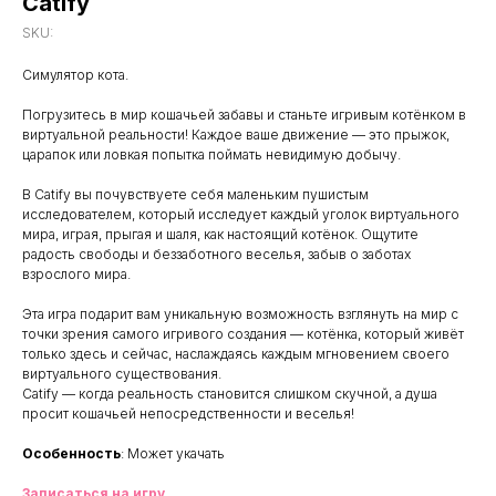
Catify
SKU:
Симулятор кота.
Погрузитесь в мир кошачьей забавы и станьте игривым котёнком в
виртуальной реальности! Каждое ваше движение — это прыжок,
царапок или ловкая попытка поймать невидимую добычу.
В Catify вы почувствуете себя маленьким пушистым
исследователем, который исследует каждый уголок виртуального
мира, играя, прыгая и шаля, как настоящий котёнок. Ощутите
радость свободы и беззаботного веселья, забыв о заботах
взрослого мира.
Эта игра подарит вам уникальную возможность взглянуть на мир с
точки зрения самого игривого создания — котёнка, который живёт
только здесь и сейчас, наслаждаясь каждым мгновением своего
виртуального существования.
Catify — когда реальность становится слишком скучной, а душа
просит кошачьей непосредственности и веселья!
Особенность
: Может укачать
Записаться на игру