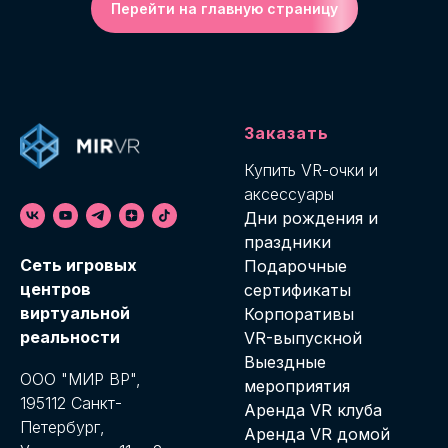
Перейти на главную страницу
Заказать
Купить VR-о
чки и
аксессуары
Дни рождения и
праздники
Cеть игровых
Подарочные
центров
сертификаты
виртуальной
Корпоративы
реальности
VR-выпускной
Выездные
ООО "МИР ВР",
мероприятия
195112 Санкт-
Аренда VR клуба
Петербург,
Аренда VR домой