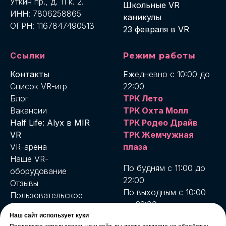
Уткин пр., д. 11 к. 2.
Школьные VR
ИНН: 7806258865
каникулы
ОГРН: 1167847490513
23 февраля в VR
Ссылки
Режим работы
Контакты
Ежедневно с 10:00 до
Список VR-игр
22:00
Блог
ТРК Лето
Вакансии
ТРК Охта Молл
Half Life: Alyx в MIR
ТРК Родео Драйв
VR
ТРК Жемчужная
VR-арена
плаза
Наше VR-
По будням с 11:00 до
оборудование
22:00
Отзывы
По выходным с 10:00
Пользовательское
до 22:00
соглашение
MIR VR Бухарестская
Наш сайт использует куки
Условия возврата и