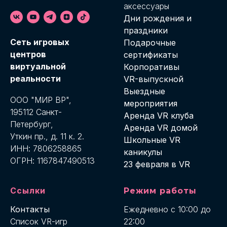
аксессуары
Дни рождения и
праздники
Cеть игровых
Подарочные
центров
сертификаты
виртуальной
Корпоративы
реальности
VR-выпускной
Выездные
ООО "МИР ВР",
мероприятия
195112 Санкт-
Аренда VR клуба
Петербург,
Аренда VR домой
Уткин пр., д. 11 к. 2.
Школьные VR
ИНН: 7806258865
каникулы
ОГРН: 1167847490513
23 февраля в VR
Ссылки
Режим работы
Контакты
Ежедневно с 10:00 до
Список VR-игр
22:00